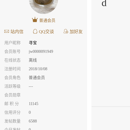
d
普通会员
站内信
QQ交谈
加好友
用户昵称
寻宝
会员账号
jw0000091949
在线状态
离线
注册时间
2018/10/08
会员角色
普通会员
活跃等级
---
会员勋章
邮 积 分
11145
信用评分
0
发帖数量
6588
今日发帖
0