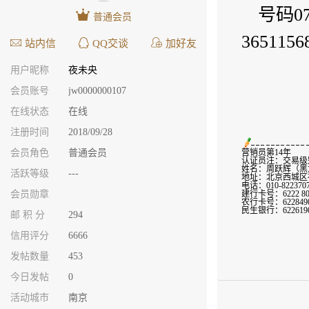
号码0
普通会员
365115
站内信
QQ交谈
加好友
用户昵称
夜未央
会员账号
jw0000000107
在线状态
在线
注册时间
2018/09/28
会员角色
普通会员
营销员第14年
认证员注：交易级别
姓名：周跃辉（黑
活跃等级
---
地址：北京西城区福
电话：010-8223707
会员勋章
建行卡号：6222 800
农行卡号：6228490
民生银行：6226190
邮 积 分
294
信用评分
6666
发帖数量
453
今日发帖
0
活动城市
南京