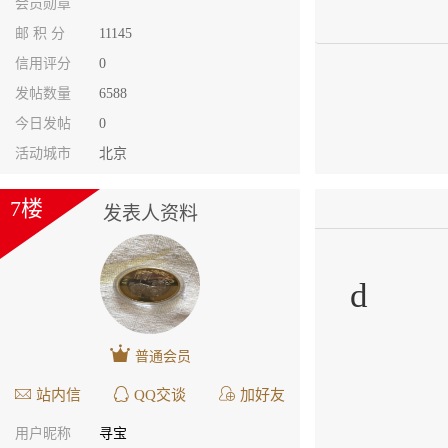
会员勋章
邮 积 分
11145
信用评分
0
发帖数量
6588
今日发帖
0
活动城市
北京
7楼
发表人资料
d
普通会员
站内信
QQ交谈
加好友
用户昵称
寻宝