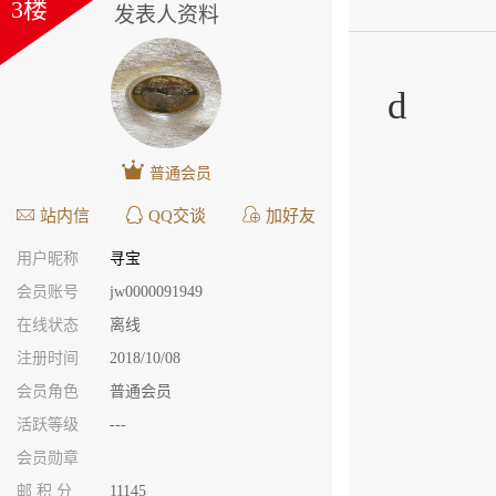
3楼
发表人资料
d
普通会员
站内信
QQ交谈
加好友
用户昵称
寻宝
会员账号
jw0000091949
在线状态
离线
注册时间
2018/10/08
会员角色
普通会员
活跃等级
---
会员勋章
邮 积 分
11145