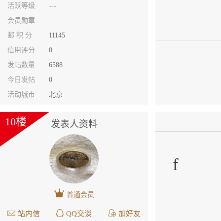
活跃等级
---
会员勋章
邮 积 分
11145
信用评分
0
发帖数量
6588
今日发帖
0
活动城市
北京
10楼
发表人资料
f
普通会员
站内信
QQ交谈
加好友