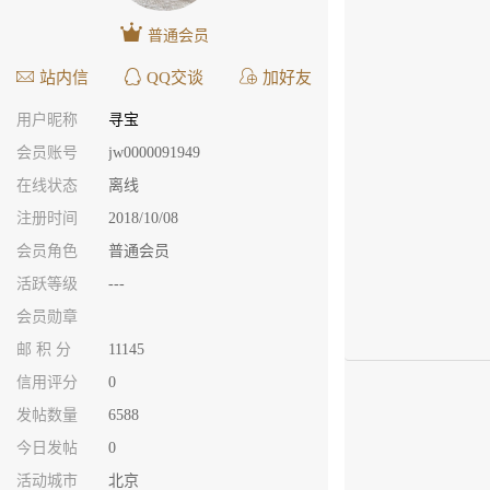
普通会员
站内信
QQ交谈
加好友
用户昵称
寻宝
会员账号
jw0000091949
在线状态
离线
注册时间
2018/10/08
会员角色
普通会员
活跃等级
---
会员勋章
邮 积 分
11145
信用评分
0
发帖数量
6588
今日发帖
0
活动城市
北京