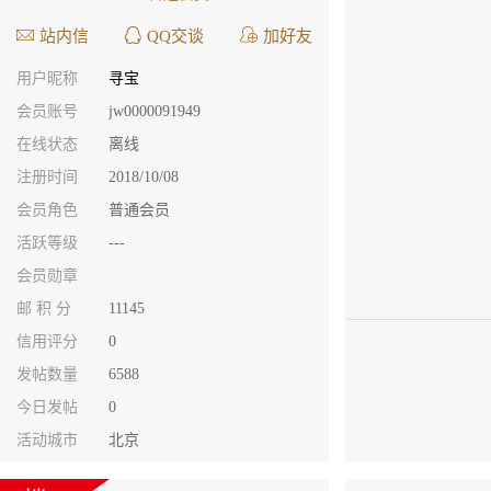
站内信
QQ交谈
加好友
用户昵称
寻宝
会员账号
jw0000091949
在线状态
离线
注册时间
2018/10/08
会员角色
普通会员
活跃等级
---
会员勋章
邮 积 分
11145
信用评分
0
发帖数量
6588
今日发帖
0
活动城市
北京