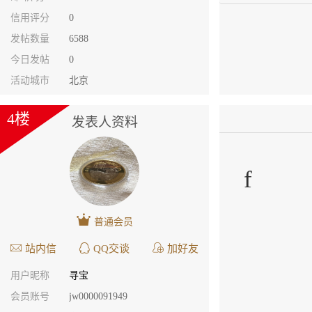
信用评分
0
发帖数量
6588
今日发帖
0
活动城市
北京
4楼
发表人资料
f
普通会员
站内信
QQ交谈
加好友
用户昵称
寻宝
会员账号
jw0000091949