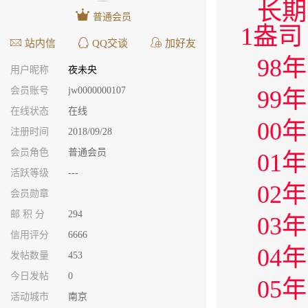
长期
普通会员
1盎司
站内信
QQ交谈
加好友
98
用户昵称
夜未央
会员账号
jw0000000107
99
在线状态
在线
00
注册时间
2018/09/28
会员角色
普通会员
01
活跃等级
---
02
会员勋章
邮 积 分
294
03
信用评分
6666
04
发帖数量
453
今日发帖
0
05
活动城市
南京