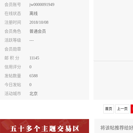
会员账号
jw0000091949
在线状态
离线
注册时间
2018/10/08
会员角色
普通会员
活跃等级
---
会员勋章
邮 积 分
11145
信用评分
0
发帖数量
6588
今日发帖
0
活动城市
北京
首页
上一页
将该帖推荐给