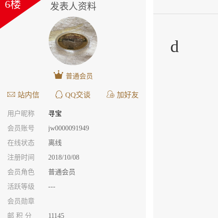
6楼
发表人资料
d
普通会员
站内信
QQ交谈
加好友
用户昵称
寻宝
会员账号
jw0000091949
在线状态
离线
注册时间
2018/10/08
会员角色
普通会员
活跃等级
---
会员勋章
邮 积 分
11145