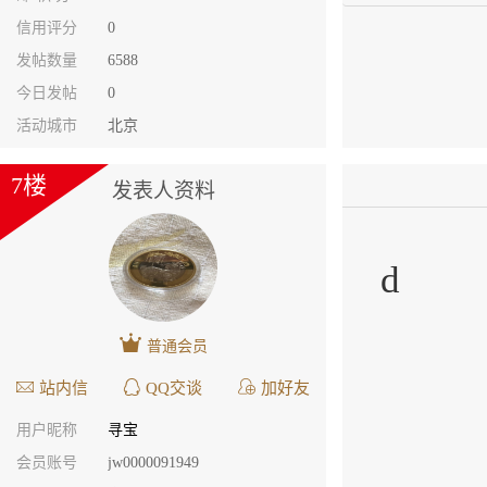
信用评分
0
发帖数量
6588
今日发帖
0
活动城市
北京
7楼
发表人资料
d
普通会员
站内信
QQ交谈
加好友
用户昵称
寻宝
会员账号
jw0000091949