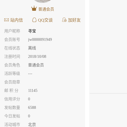
普通会员
站内信
QQ交谈
加好友
用户昵称
寻宝
会员账号
jw0000091949
在线状态
离线
注册时间
2018/10/08
会员角色
普通会员
活跃等级
---
会员勋章
邮 积 分
11145
信用评分
0
发帖数量
6588
今日发帖
0
活动城市
北京