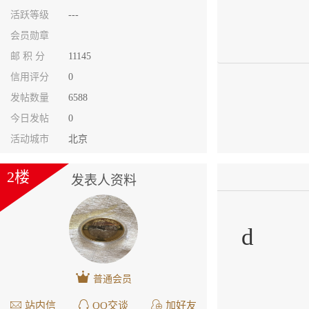
活跃等级
---
会员勋章
邮 积 分
11145
信用评分
0
发帖数量
6588
今日发帖
0
活动城市
北京
2楼
发表人资料
d
普通会员
站内信
QQ交谈
加好友