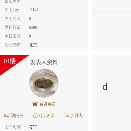
会员勋章
邮 积 分
11145
信用评分
0
发帖数量
6588
今日发帖
0
活动城市
北京
10楼
发表人资料
d
普通会员
站内信
QQ交谈
加好友
用户昵称
寻宝