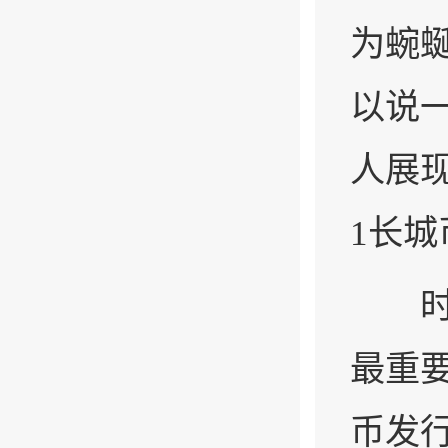
为蜿
以说
人展
1长
时代
最重
币发