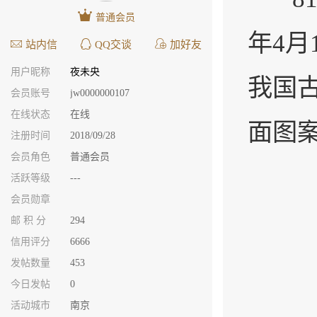
普通会员
年4
站内信
QQ交谈
加好友
用户昵称
夜未央
我国
会员账号
jw0000000107
在线状态
在线
面图
注册时间
2018/09/28
会员角色
普通会员
活跃等级
---
会员勋章
邮 积 分
294
信用评分
6666
发帖数量
453
今日发帖
0
活动城市
南京