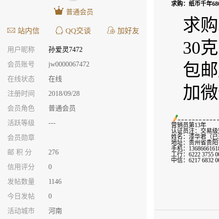
求购：纸币千年68
普通会员
求购
站内信
QQ交谈
加好友
30
用户昵称
孙爱灵7472
会员账号
jw0000067472
包邮
在线状态
在线
加微
注册时间
2018/09/28
会员角色
普通会员
活跃等级
---
营销员第13年
认证员注：交易级别
姓名：漆华君（已
会员勋章
地址：贵州省贵阳
手机：1368666161
邮 积 分
276
工行：6222 375
中信：6217 683
信用评分
0
发帖数量
1146
今日发帖
0
活动城市
河南