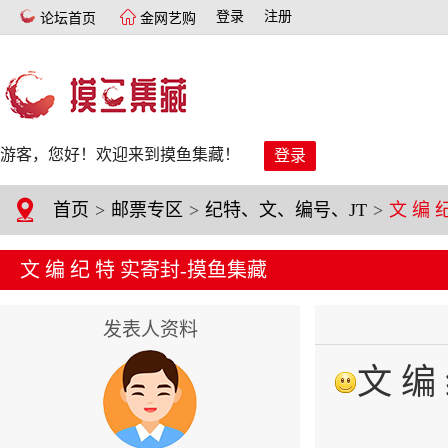
登录
注册
论坛首页
金网艺购
游客，您好！欢迎来到摸鱼集藏！
登录
首页
>
邮票专区
>
纪特、文、编号、JT
>
文 编 纪 特 实寄封-摸鱼集藏
发表人资料
文 编