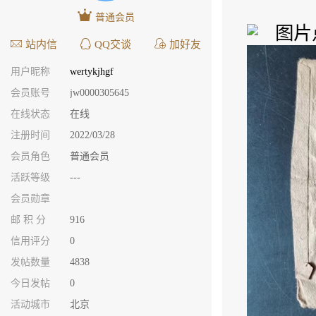
普通会员
站内信
QQ交谈
加好友
用户昵称
wertykjhgf
会员账号
jw0000305645
在线状态
在线
注册时间
2022/03/28
会员角色
普通会员
活跃等级
---
会员勋章
邮 积 分
916
信用评分
0
发帖数量
4838
今日发帖
0
活动城市
北京