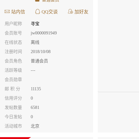
站内信
QQ交谈
加好友
用户昵称
寻宝
会员账号
jw0000091949
在线状态
离线
注册时间
2018/10/08
会员角色
普通会员
活跃等级
---
会员勋章
邮 积 分
11135
信用评分
0
发帖数量
6581
今日发帖
0
活动城市
北京