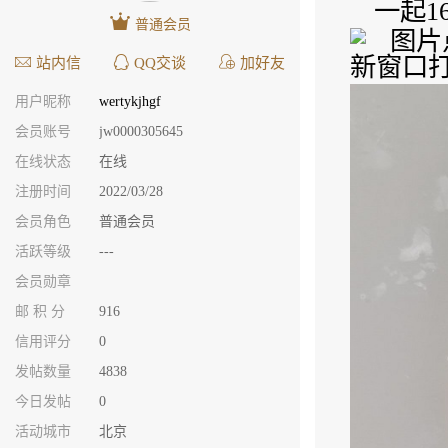
一起1
普通会员
站内信
QQ交谈
加好友
用户昵称
wertykjhgf
会员账号
jw0000305645
在线状态
在线
注册时间
2022/03/28
会员角色
普通会员
活跃等级
---
会员勋章
邮 积 分
916
信用评分
0
发帖数量
4838
今日发帖
0
活动城市
北京