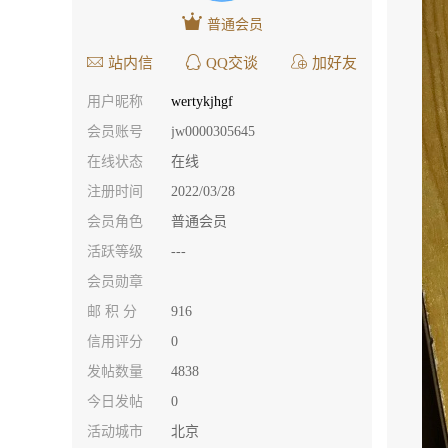
普通会员
站内信
QQ交谈
加好友
用户昵称
wertykjhgf
会员账号
jw0000305645
在线状态
在线
注册时间
2022/03/28
会员角色
普通会员
活跃等级
---
会员勋章
邮 积 分
916
信用评分
0
发帖数量
4838
今日发帖
0
活动城市
北京