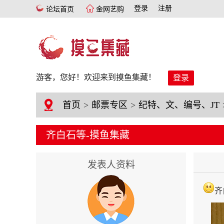
登录
注册
论坛首页
金网艺购
游客，您好！欢迎来到摸鱼集藏！
登录
首页
>
邮票专区
>
纪特、文、编号、JT
齐白石等-摸鱼集藏
发表人资料
齐