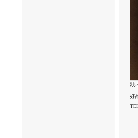
缺-
好品
TEL