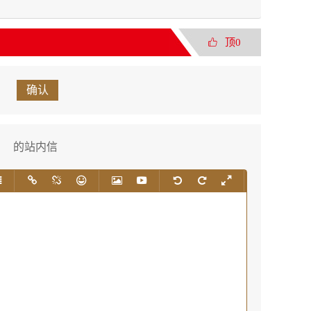
顶0
确认
的站内信