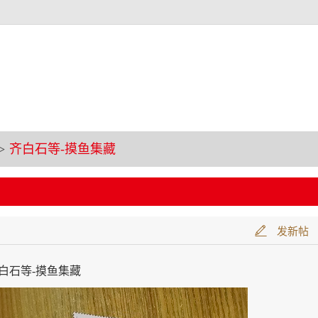
>
齐白石等-摸鱼集藏
发新帖
白石等-摸鱼集藏