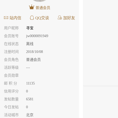
普通会员
站内信
QQ交谈
加好友
用户昵称
寻宝
会员账号
jw0000091949
在线状态
离线
注册时间
2018/10/08
会员角色
普通会员
活跃等级
---
会员勋章
邮 积 分
11135
信用评分
0
发帖数量
6581
今日发帖
0
活动城市
北京