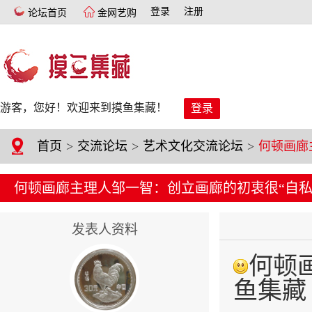
登录
注册
论坛首页
金网艺购
游客，您好！欢迎来到摸鱼集藏！
登录
首页
>
交流论坛
>
艺术文化交流论坛
>
何顿画廊主理人邹一智：创立画廊的初衷很“自私
发表人资料
何顿
鱼集藏