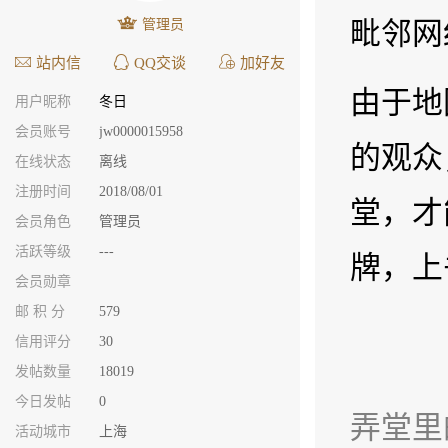
毗邻网
管理员
站内信
QQ交谈
加好友
由于地
用户昵称
冬日
会员账号
jw0000015958
的观众
在线状态
离线
注册时间
2018/08/01
堂，才
会员角色
管理员
活跃等级
---
牌，上
会员勋章
邮 积 分
579
信用评分
30
发帖数量
18019
今日发帖
0
弄堂里
活动城市
上海