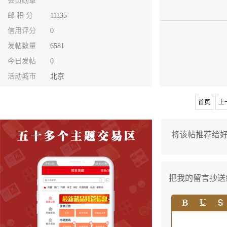
会员勋章
邮 积 分
11135
信用评分
0
发帖数量
6581
今日发帖
0
活动城市
北京
首页
上
将该帖推荐给
把我的留言抄送