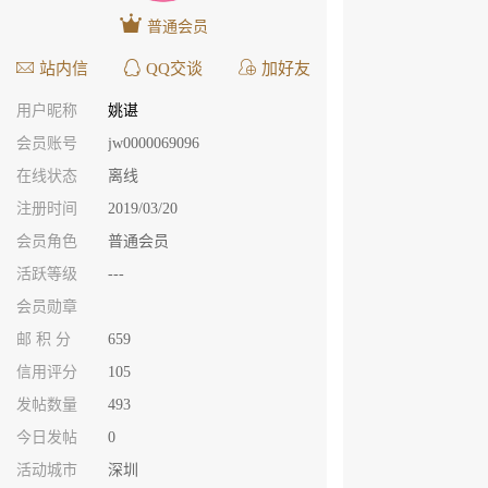
普通会员
站内信
QQ交谈
加好友
用户昵称
姚谌
会员账号
jw0000069096
在线状态
离线
注册时间
2019/03/20
会员角色
普通会员
活跃等级
---
会员勋章
邮 积 分
659
信用评分
105
发帖数量
493
今日发帖
0
活动城市
深圳