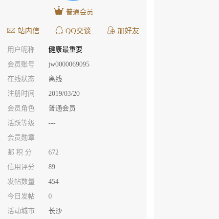
普通会员
站内信
QQ交谈
加好友
用户昵称
健康最重要
会员账号
jw0000069095
在线状态
离线
注册时间
2019/03/20
会员角色
普通会员
活跃等级
---
会员勋章
邮 积 分
672
信用评分
89
发帖数量
454
今日发帖
0
活动城市
长沙