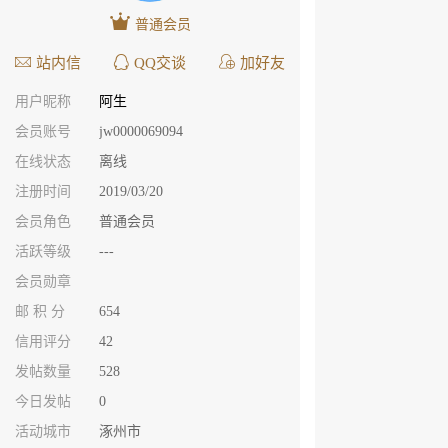
普通会员
站内信
QQ交谈
加好友
用户昵称
阿生
会员账号
jw0000069094
在线状态
离线
注册时间
2019/03/20
会员角色
普通会员
活跃等级
---
会员勋章
邮 积 分
654
信用评分
42
发帖数量
528
今日发帖
0
活动城市
涿州市