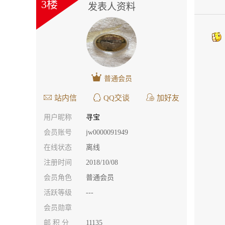
3楼
发表人资料
普通会员
站内信
QQ交谈
加好友
用户昵称
寻宝
会员账号
jw0000091949
在线状态
离线
注册时间
2018/10/08
会员角色
普通会员
活跃等级
---
会员勋章
邮 积 分
11135