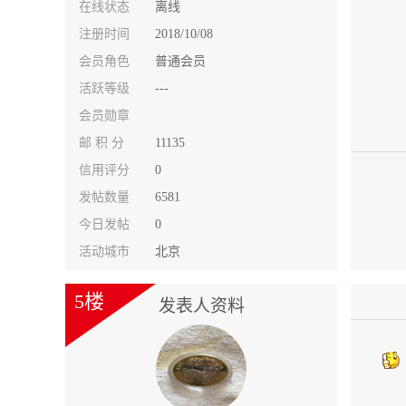
在线状态
离线
注册时间
2018/10/08
会员角色
普通会员
活跃等级
---
会员勋章
邮 积 分
11135
信用评分
0
发帖数量
6581
今日发帖
0
活动城市
北京
5楼
发表人资料