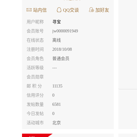
站内信
QQ交谈
加好友
用户昵称
寻宝
会员账号
jw0000091949
在线状态
离线
注册时间
2018/10/08
会员角色
普通会员
活跃等级
---
会员勋章
邮 积 分
11135
信用评分
0
发帖数量
6581
今日发帖
0
活动城市
北京