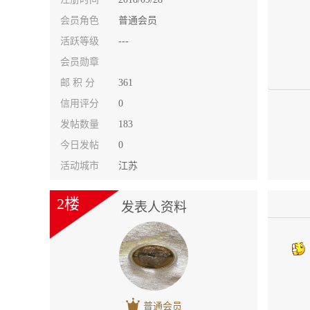
会员角色
普通会员
活跃等级
---
会员勋章
邮 积 分
361
信用评分
0
发帖数量
183
今日发帖
0
活动城市
江苏
2楼
发表人资料
普通会员