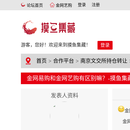
登录
注册
论坛首页
金网艺购
游客，您好！欢迎来到摸鱼集藏！
登录
首页
>
合作平台
>
南京文交所持仓转让
金网易购和金网艺购有区别嘛？-摸鱼集
发表人资料
金
金