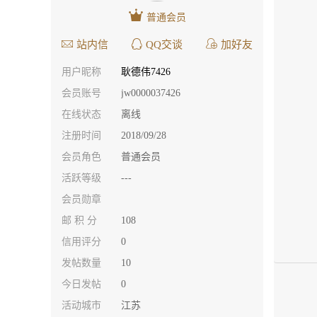
普通会员
站内信
QQ交谈
加好友
用户昵称
耿德伟7426
会员账号
jw0000037426
在线状态
离线
注册时间
2018/09/28
会员角色
普通会员
活跃等级
---
会员勋章
邮 积 分
108
信用评分
0
发帖数量
10
今日发帖
0
活动城市
江苏