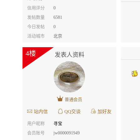
信用评分
0
发帖数量
6581
今日发帖
0
活动城市
北京
4楼
发表人资料
普通会员
站内信
QQ交谈
加好友
用户昵称
寻宝
会员账号
jw0000091949