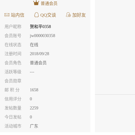
普通会员
站内信
QQ交谈
加好友
用户昵称
贺和平0358
会员账号
jw0000030358
在线状态
在线
注册时间
2018/09/28
会员角色
普通会员
活跃等级
---
会员勋章
邮 积 分
1658
信用评分
0
发帖数量
2259
今日发帖
0
活动城市
广东