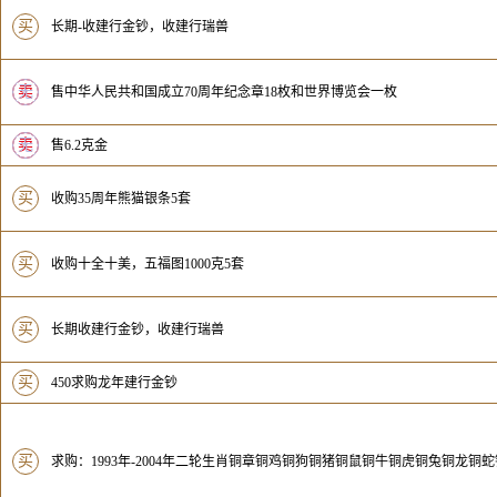
买
长期-收建行金钞，收建行瑞兽
卖
无
售中华人民共和国成立70周年纪念章18枚和世界博览会一枚
卖
无
售6.2克金
买
收购35周年熊猫银条5套
买
收购十全十美，五福图1000克5套
买
长期收建行金钞，收建行瑞兽
买
450求购龙年建行金钞
买
求购：1993年-2004年二轮生肖铜章铜鸡铜狗铜猪铜鼠铜牛铜虎铜兔铜龙铜蛇铜马铜羊铜猴第十一届亚运会特