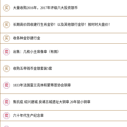
买
大量收购2016年，2017年评级六大投资银币
买
长期高价回收建行生肖金钞！以及其他银行金钞！按时时大盘价！
买
收各种金钞建行金
卖
无
出售：几枚小主席像章（有图）
买
收购五帝钱币金银套装5套
卖
无
1833年法国富兰克林和蒙蒂恩协会铜章
卖
无
售抗疫.绍兴建城.良诸古城遗址大铜章.20年鼠小铜章
卖
无
六十年代生产纪念章