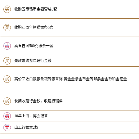
买
收购五帝钱币金银套装5套
买
收购35周年熊猫银条5套
卖
无
卖五吉图500克银条一套
买
先款求购龙年建行金钞
买
高价回收白银银条银砖银首饰 黄金金条金币金砖邮票金金钞铂金钯金
买
长期收建行金钞，收建行瑞兽
卖
无
10年上海世博会银章
卖
无
出工行银章2枚