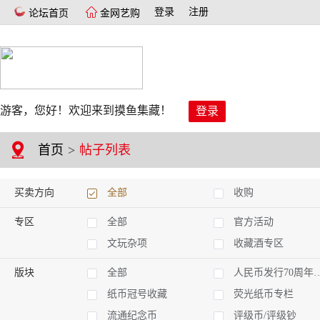
登录
注册
论坛首页
金网艺购
游客，您好！欢迎来到摸鱼集藏！
登录
首页
>
帖子列表
买卖方向
全部
收购
专区
全部
官方活动
文玩杂项
收藏酒专区
版块
全部
人民币发行70周年纪念钞
纸币冠号收藏
荧光纸币专栏
流通纪念币
评级币/评级钞