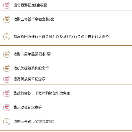
卖
无
出售西游记2组金银套
买
收购五帝钱币金银套装5套
买
期高价回收建行生肖金钞！以及其他银行金钞！按时时大盘价！
买
收购35周年熊猫银条5套
买
收抗美援朝系列纪念章
卖
无
漂亮解放奖章纪念章
卖
无
售建行金钞，羊猴鸡狗猪鼠牛虎兔龙
卖
无
售运动会纪念章等
买
收购五帝钱币金银套装5套