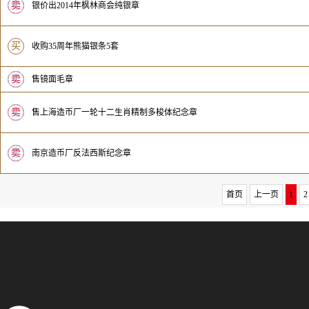
卖
无
银价出2014年枫林商会纯银章
买
收购35周年熊猫银条5套
卖
无
售镜面毛章
卖
无
售上海造币厂一轮十二生肖精制多梭体纪念章
卖
无
南京造币厂反法西斯纪念章
首页
上一页
1
2