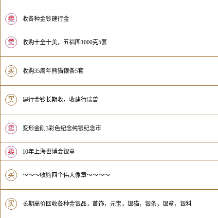
卖
无
收各种金钞建行金
卖
无
收购十全十美，五福图1000克5套
买
收购35周年熊猫银条5套
买
建行金钞长期收，收建行瑞兽
卖
无
变形金刚3彩色纪念纯银纪念币
卖
无
10年上海世博会银章
买
～～～收购四个伟大像章～～～～
买
长期高价回收各种金银品，首饰，元宝，银猫，银条，银章，银料