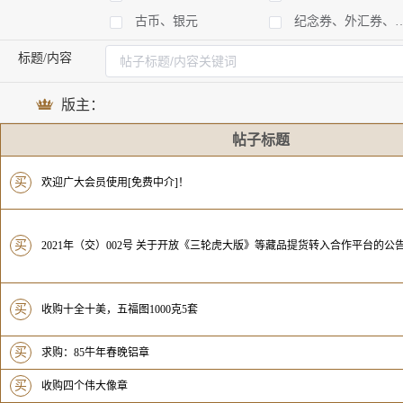
古币、银元
纪念券、外汇券、国库券
标题/内容
版主：
帖子标题
买
欢迎广大会员使用[免费中介]！
买
2021年（交）002号 关于开放《三轮虎大版》等藏品提货转入合作平台的公
买
收购十全十美，五福图1000克5套
买
求购：85牛年春晚铝章
买
收购四个伟大像章