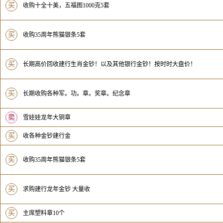
买
收购十全十美，五福图1000克5套
买
收购35周年熊猫银条5套
买
长期高价回收建行生肖金钞！以及其他银行金钞！按时时大盘价！
买
长期收购各种军。功。章。奖章。纪念章
卖
无
雪娃娃龙年大铜章
买
收各种金钞建行金
买
收购35周年熊猫银条5套
买
求购建行龙年金钞 大量收
买
主席塑料章10个